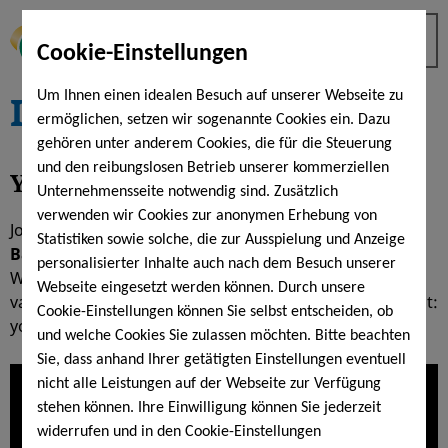
Cookie-Einstellungen
Impressions
Um Ihnen einen idealen Besuch auf unserer Webseite zu
ermöglichen, setzen wir sogenannte Cookies ein. Dazu
gehören unter anderem Cookies, die für die Steuerung
und den reibungslosen Betrieb unserer kommerziellen
Your stay
at KissSalis...
Unternehmensseite notwendig sind. Zusätzlich
verwenden wir Cookies zur anonymen Erhebung von
Join us on our
journey through the KissSalis Therme
Statistiken sowie solche, die zur Ausspielung und Anzeige
Bad Kissingen
.
personalisierter Inhalte auch nach dem Besuch unserer
Whether it's a relaxing end to a hard day, a short
Webseite eingesetzt werden können. Durch unsere
vacation or a stay on Friday and Saturday until midnight:
Cookie-Einstellungen können Sie selbst entscheiden, ob
your visit will
be relaxing and restorative
.
und welche Cookies Sie zulassen möchten. Bitte beachten
Sie, dass anhand Ihrer getätigten Einstellungen eventuell
nicht alle Leistungen auf der Webseite zur Verfügung
stehen können. Ihre Einwilligung können Sie jederzeit
widerrufen und in den Cookie-Einstellungen