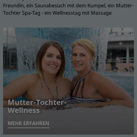
Freundin, ein Saunabesuch mit dem Kumpel, ein Mutter-
Tochter Spa-Tag - ein Wellnesstag mit Massage
Spa-Tag mit der Mädels-
After-Work-Relaxen unter
Mutter-Tochter-
Verwöhntag mit dem
Clique
Männern
Wellness
Partner
MEHR ERFAHREN
MEHR ERFAHREN
MEHR ERFAHREN
MEHR ERFAHREN