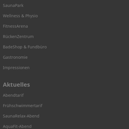
SaunaPark
Wellness & Physio
FitnessArena
RückenZentrum
BadeShop & Fundbüro
Gastronomie
Impressionen
Aktuelles
Abendtarif
Frühschwimmertarif
SaunaRelax-Abend
AquaFit-Abend