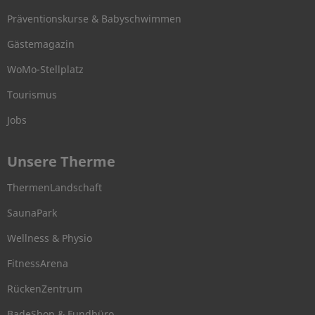
Präventionskurse & Babyschwimmen
Gästemagazin
WoMo-Stellplatz
Tourismus
Jobs
Unsere Therme
ThermenLandschaft
SaunaPark
Wellness & Physio
FitnessArena
RückenZentrum
BadeShop & Fundbüro