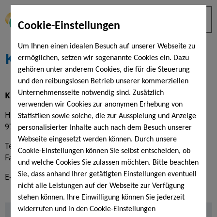
Cookie-Einstellungen
Um Ihnen einen idealen Besuch auf unserer Webseite zu
Kontakt
ermöglichen, setzen wir sogenannte Cookies ein. Dazu
gehören unter anderem Cookies, die für die Steuerung
und den reibungslosen Betrieb unserer kommerziellen
Unternehmensseite notwendig sind. Zusätzlich
KissSalis Therme
verwenden wir Cookies zur anonymen Erhebung von
Heiligenfelder Allee 16
Statistiken sowie solche, die zur Ausspielung und Anzeige
97688 Bad Kissingen
personalisierter Inhalte auch nach dem Besuch unserer
Webseite eingesetzt werden können. Durch unsere
Tel. (0971) 12 18 00 - 0
Cookie-Einstellungen können Sie selbst entscheiden, ob
Fax (0971) 12 18 00 - 99
und welche Cookies Sie zulassen möchten. Bitte beachten
Sie, dass anhand Ihrer getätigten Einstellungen eventuell
E-Mail:
info@kisssalis.de
nicht alle Leistungen auf der Webseite zur Verfügung
stehen können. Ihre Einwilligung können Sie jederzeit
widerrufen und in den Cookie-Einstellungen