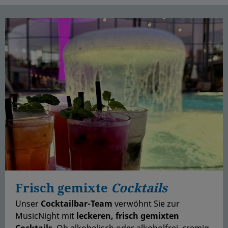
Frisch gemixte
Cocktails
Unser
Cocktailbar-Team
verwöhnt Sie zur
MusicNight mit
leckeren, frisch gemixten
Cocktails
. Ob alkoholisch oder alkoholfrei, cremig-