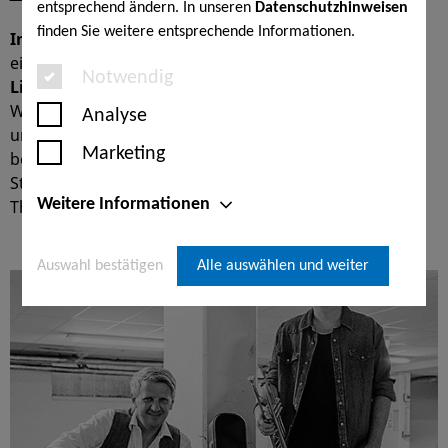
entsprechend ändern. In unseren
Datenschutzhinweisen
finden Sie weitere entsprechende Informationen.
Immer am 2. Freitag im Monat
erleben Sie
ab 19 Uhr
ein ganz besonderes Highlight in der KissSalis Therme:
Notwendig
Live-Musik
in 3 Sessions (sowohl über als auch UNTER
Wasser) und
frisch gemixte Cocktails
. Im Rahmen
Analyse
unserer
MusicNights
genießen Sie diese ganz
Marketing
besondere Stimmung für einen noch entspannteren
Start in das Wochenende zum regulären
Weitere Informationen
Thermeneintrittspreis.
Auswahl bestätigen
Alle auswählen und weiter