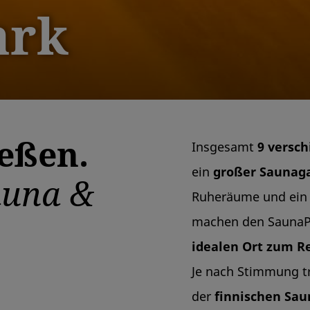
ark
eßen.
Insgesamt
9 versc
ein
großer Saunag
auna &
Ruheräume und ein
machen den SaunaPa
idealen Ort zum R
Je nach Stimmung tre
der
finnischen Sau