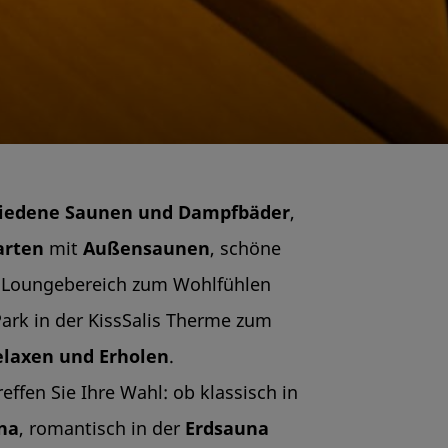
hiedene Saunen und Dampfbäder
,
arten
mit
Außensaunen
, schöne
 Loungebereich zum Wohlfühlen
rk in der KissSalis Therme zum
elaxen und Erholen
.
ffen Sie Ihre Wahl: ob klassisch in
na
, romantisch in der
Erdsauna