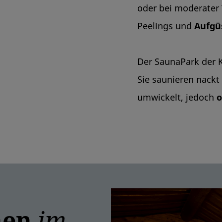
oder bei moderate
Peelings und
Aufgü
Der SaunaPark der K
Sie saunieren nack
umwickelt, jedoch
o
nen
im