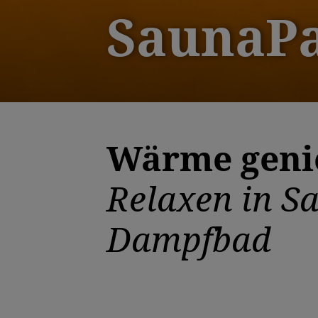
SaunaP
Wärme geni
Relaxen in S
Dampfbad