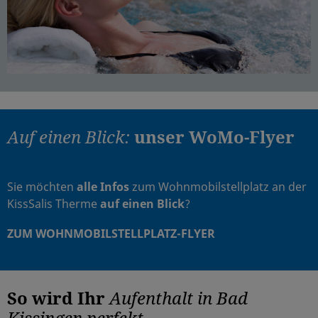
Auf einen Blick:
unser WoMo-Flyer
Sie möchten
alle Infos
zum Wohnmobilstellplatz an der
KissSalis Therme
auf einen Blick
?
ZUM WOHNMOBILSTELLPLATZ-FLYER
So wird Ihr
Aufenthalt in Bad
Kissingen perfekt