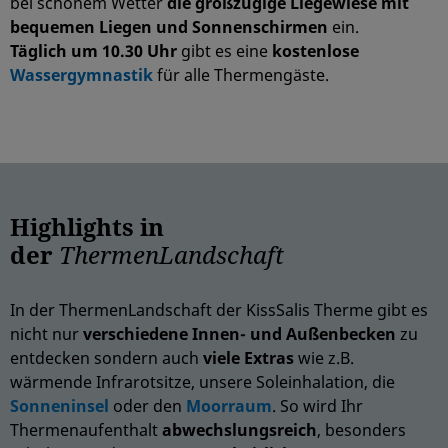
bei schönem Wetter
die großzügige Liegewiese mit
bequemen Liegen und Sonnenschirmen
ein.
Täglich um 10.30 Uhr
gibt es eine
kostenlose
Wassergymnastik
für alle Thermengäste.
Highlights in
der
ThermenLandschaft
In der ThermenLandschaft der KissSalis Therme gibt es
nicht nur
verschiedene Innen- und Außenbecken
zu
entdecken sondern auch
viele Extras
wie z.B.
wärmende Infrarotsitze, unsere Soleinhalation, die
Sonneninsel
oder den
Moorraum
. So wird
Ihr
Thermenaufenthalt
abwechslungsreich
, besonders