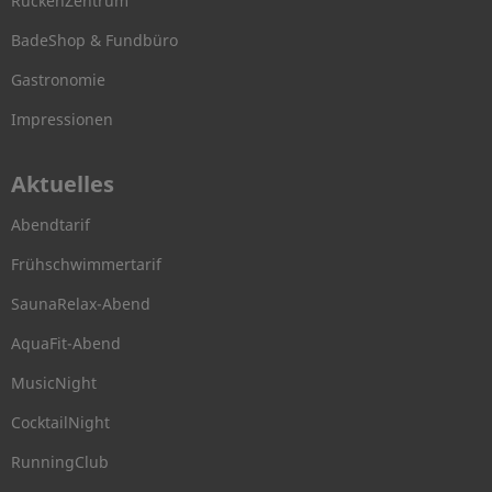
RückenZentrum
BadeShop & Fundbüro
Gastronomie
Impressionen
Aktuelles
Abendtarif
Frühschwimmertarif
SaunaRelax-Abend
AquaFit-Abend
MusicNight
CocktailNight
RunningClub