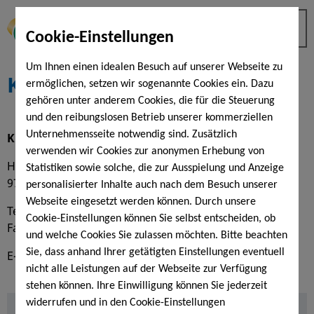
Cookie-Einstellungen
Um Ihnen einen idealen Besuch auf unserer Webseite zu
Kontakt
ermöglichen, setzen wir sogenannte Cookies ein. Dazu
gehören unter anderem Cookies, die für die Steuerung
und den reibungslosen Betrieb unserer kommerziellen
Unternehmensseite notwendig sind. Zusätzlich
KissSalis Therme
verwenden wir Cookies zur anonymen Erhebung von
Heiligenfelder Allee 16
Statistiken sowie solche, die zur Ausspielung und Anzeige
97688 Bad Kissingen
personalisierter Inhalte auch nach dem Besuch unserer
Webseite eingesetzt werden können. Durch unsere
Tel. (0971) 12 18 00 - 0
Cookie-Einstellungen können Sie selbst entscheiden, ob
Fax (0971) 12 18 00 - 99
und welche Cookies Sie zulassen möchten. Bitte beachten
Sie, dass anhand Ihrer getätigten Einstellungen eventuell
E-Mail:
info@kisssalis.de
nicht alle Leistungen auf der Webseite zur Verfügung
stehen können. Ihre Einwilligung können Sie jederzeit
widerrufen und in den Cookie-Einstellungen