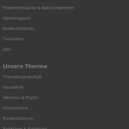
Präventionskurse & Babyschwimmen
Gästemagazin
WoMo-Stellplatz
Tourismus
Jobs
Unsere Therme
ThermenLandschaft
SaunaPark
Wellness & Physio
FitnessArena
RückenZentrum
BadeShop & Fundbüro