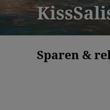
KissSali
Sparen & re