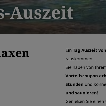
s-Auszeit
laxen
Ein
Tag Auszeit vom
rauskommen...
Sie haben von Ihrem
Vorteilscoupon er
Stunden
und könn
und saunieren
!
Genießen Sie einen