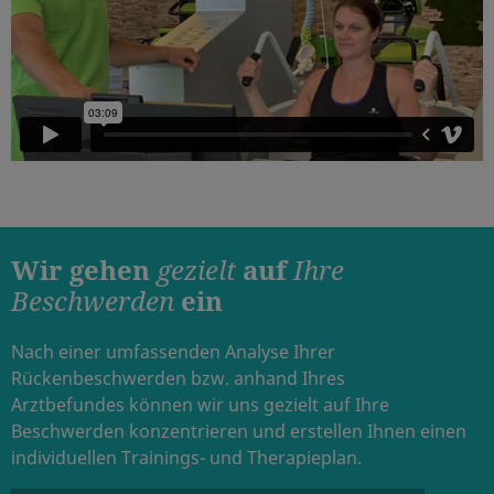
Wir gehen
gezielt
auf
Ihre
Beschwerden
ein
Nach einer umfassenden Analyse Ihrer
Rückenbeschwerden bzw. anhand Ihres
Arztbefundes können wir uns gezielt auf Ihre
Beschwerden konzentrieren und erstellen Ihnen einen
individuellen Trainings- und Therapieplan.