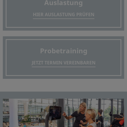
Auslastung
HIER AUSLASTUNG PRÜFEN
Probetraining
JETZT TERMIN VEREINBAREN