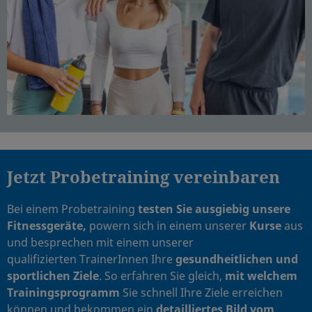
Jetzt Probetraining vereinbaren
Bei einem Probetraining
testen Sie ausgiebig unsere
Fitnessgeräte,
powern sich in einem unserer
Kurse
aus
und besprechen mit einem unserer
qualifizierten TrainerInnen Ihre
gesundheitlichen und
sportlichen Ziele
. So erfahren Sie gleich,
mit welchem
Trainingsprogramm
Sie schnell Ihre Ziele erreichen
können und bekommen ein
detailliertes Bild vom