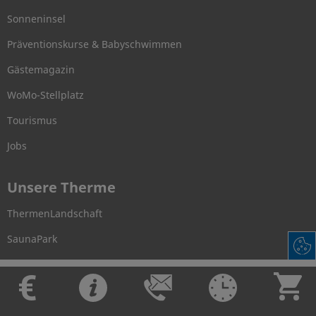
Sonneninsel
Präventionskurse & Babyschwimmen
Gästemagazin
WoMo-Stellplatz
Tourismus
Jobs
Unsere Therme
ThermenLandschaft
SaunaPark
Wellness & Physio
FitnessArena
RückenZentrum