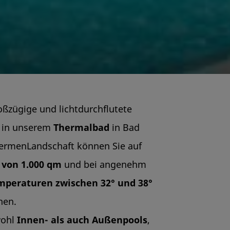
oßzügige und lichtdurchflutete
in unserem
Thermalbad
in Bad
hermenLandschaft können Sie auf
 von 1.000 qm
und bei angenehm
peraturen zwischen 32° und 38°
hen.
wohl
Innen- als auch Außenpools
,