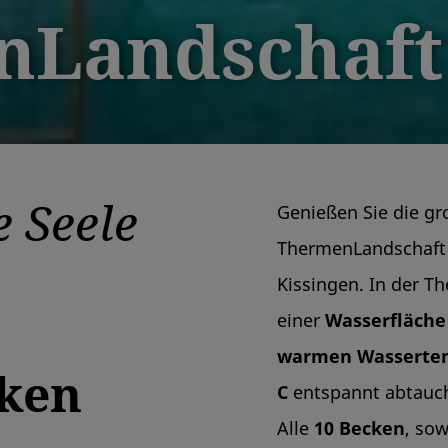
nLandschaft
e Seele
Genießen Sie die gr
ThermenLandschaft
Kissingen. In der T
einer
Wasserfläche
warmen Wassertem
ken
C
entspannt abtauc
Alle
10 Becken
, so