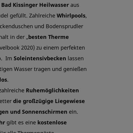
m
Bad Kissinger Heilwasser
aus
el gefüllt. Zahlreiche
Whirlpools
,
ackenduschen und Bodensprudler
lt in der „
besten Therme
avelbook 2020) zu einem perfekten
b. Im
Soleintensivbecken
lassen
ltigen Wasser tragen und genießen
los
.
zahlreiche
Ruhemöglichkeiten
etter
die großzügige Liegewiese
gen und Sonnenschirmen
ein.
hr
gibt es eine
kostenlose
ür alle Thermengäste.