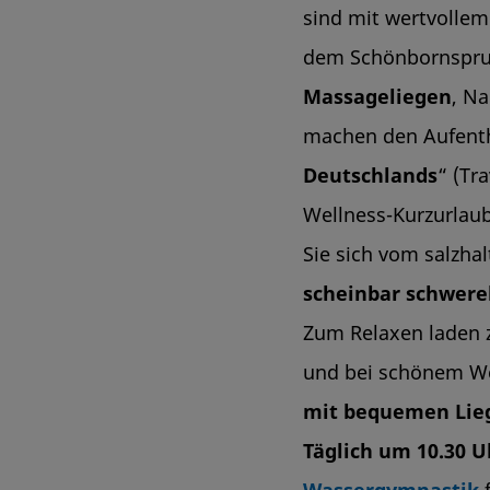
sind mit wertvolle
dem Schönbornsprud
Massageliegen
, N
machen den Aufentha
Deutschlands
“ (Tr
Wellness-Kurzurlau
Sie sich vom salzha
scheinbar schwere
Zum Relaxen laden 
und bei schönem W
mit bequemen Lie
Täglich um 10.30 U
Wassergymnastik
f