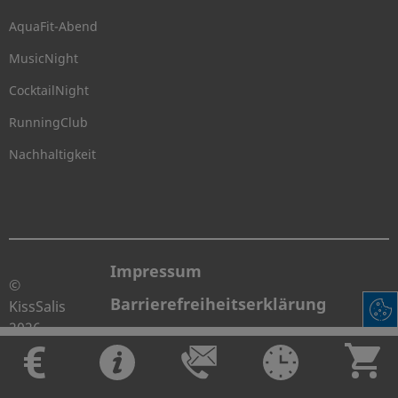
AquaFit-Abend
MusicNight
CocktailNight
RunningClub
Nachhaltigkeit
Impressum
©
Barrierefreiheitserklärung
KissSalis
2026
Datenschutz