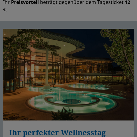
Ihr
Preisvorteil
beträgt gegenüber dem Tagesticket
12
€
.
Ihr perfekter Wellnesstag