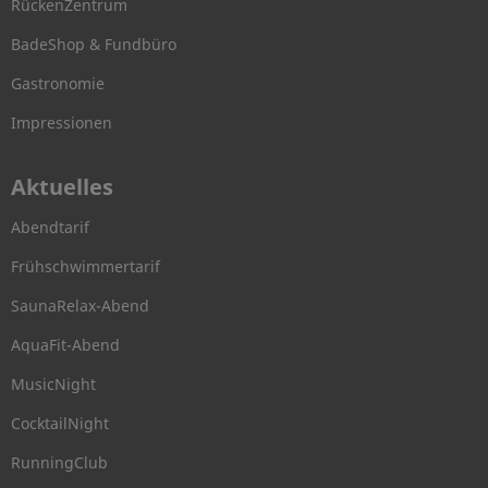
RückenZentrum
BadeShop & Fundbüro
Gastronomie
Impressionen
Aktuelles
Abendtarif
Frühschwimmertarif
SaunaRelax-Abend
AquaFit-Abend
MusicNight
CocktailNight
RunningClub