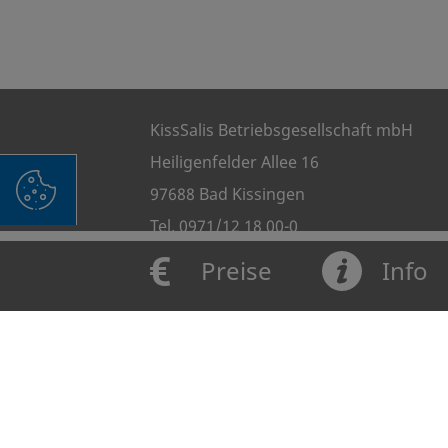
KissSalis Betriebsgesellschaft mbH
Heiligenfelder Allee 16
97688 Bad Kissingen
Tel. 0971/12 18 00-0
Preise
Info
Terminvereinbarung Wellness:
0971/12 18 00-21
Folgen Sie uns: