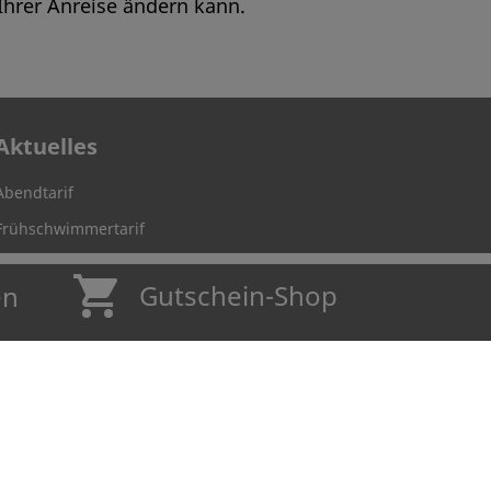
hrer Anreise ändern kann.
Aktuelles
Abendtarif
Frühschwimmertarif
SaunaRelax-Abend
Gutschein-Shop
en
AquaFit-Abend
MusicNight
CocktailNight
RunningClub
Nachhaltigkeit