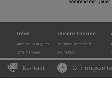
während der Dauer I
Infos
Unsere Therme
Anfahrt & Parkplatz
ThermenLandschaft
Unternehmen
SaunaPark
FAQ + Lageplan +
Wellness & Physio
Erster Besuch
Kontakt
Öffnungszeit
FitnessArena
Moorraum
RückenZentrum
Sonneninsel
BadeShop & Fundbüro
Präventionskurse &
Babyschwimmen
Gastronomie
Gästemagazin
Impressionen
WoMo-Stellplatz