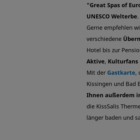
"Great Spas of Eu
UNESCO Welterbe
.
Gerne empfehlen wi
verschiedene
Übern
Hotel bis zur Pensi
Aktive
,
Kulturfans
Mit der
Gastkarte
,
Kissingen und Bad B
Ihnen außerdem i
die KissSalis Therm
länger baden und sa