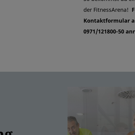
der FitnessArena!
F
Kontaktformular 
0971/121800-50 an
g...