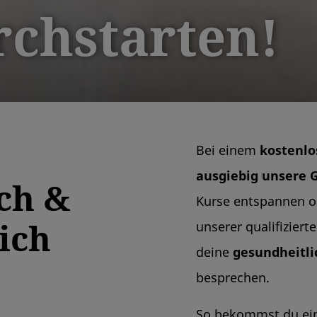
rchstarten!
Bei einem
kostenlo
ausgiebig unsere 
ch &
Kurse entspannen o
ich
unserer qualifiziert
deine
gesundheitlic
besprechen.
So bekommst du ein 