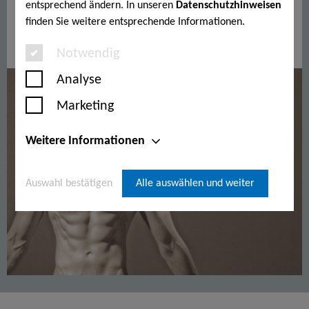
auf das Training mit Ihnen.
entsprechend ändern. In unseren
Datenschutzhinweisen
finden Sie weitere entsprechende Informationen.
Notwendig
Analyse
Marketing
Weitere Informationen
Auswahl bestätigen
Alle auswählen und weiter