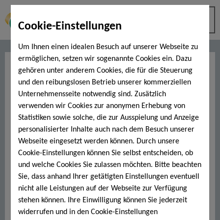
Cookie-Einstellungen
Um Ihnen einen idealen Besuch auf unserer Webseite zu
ermöglichen, setzen wir sogenannte Cookies ein. Dazu
Fitnessprogramm "muskulös &
gehören unter anderem Cookies, die für die Steuerung
kraftvoll"
und den reibungslosen Betrieb unserer kommerziellen
Unternehmensseite notwendig sind. Zusätzlich
verwenden wir Cookies zur anonymen Erhebung von
Sie möchten einen
durchtrainierten Körper
,
feste
Statistiken sowie solche, die zur Ausspielung und Anzeige
Muskeln
und
mehr Kraft
? Starten Sie in der
personalisierter Inhalte auch nach dem Besuch unserer
FitnessArena mit unserem
vielseitigen Programm
Webseite eingesetzt werden können. Durch unsere
"muskulös & kraftvoll
".
Cookie-Einstellungen können Sie selbst entscheiden, ob
Es fordert Sie nach Ihren individuellen
und welche Cookies Sie zulassen möchten. Bitte beachten
Voraussetzungen heraus und
liefert schnell
Sie, dass anhand Ihrer getätigten Einstellungen eventuell
Ergebnisse
.
nicht alle Leistungen auf der Webseite zur Verfügung
stehen können. Ihre Einwilligung können Sie jederzeit
Los gehts
- Ihr persönlicher Coach freut sich schon
widerrufen und in den Cookie-Einstellungen