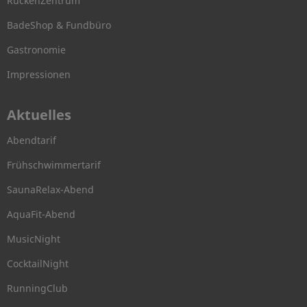
RückenZentrum
BadeShop & Fundbüro
Gastronomie
Impressionen
Aktuelles
Abendtarif
Frühschwimmertarif
SaunaRelax-Abend
AquaFit-Abend
MusicNight
CocktailNight
RunningClub