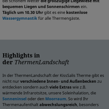
bei schönem Wetter
die großzügige Liegewiese mit
bequemen Liegen und Sonnenschirmen
ein.
Täglich um 10.30 Uhr
gibt es eine
kostenlose
Wassergymnastik
für alle Thermengäste.
Highlights in
der
ThermenLandschaft
In der ThermenLandschaft der KissSalis Therme gibt es
nicht nur
verschiedene Innen- und Außenbecken
zu
entdecken sondern auch
viele Extras
wie z.B.
wärmende Infrarotsitze, unsere Soleinhalation, die
Sonneninsel
oder den
Moorraum
. So wird
Ihr
Thermenaufenthalt
abwechslungsreich
, besonders