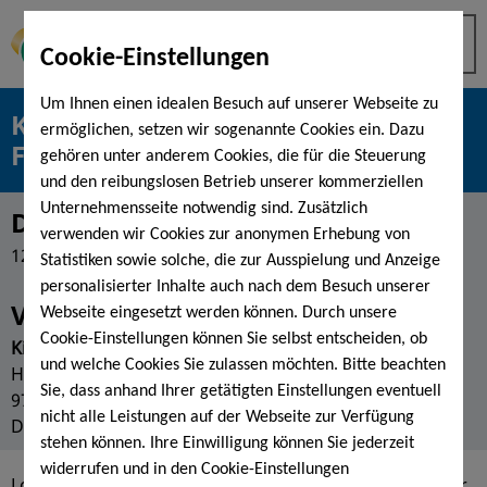
Cookie-Einstellungen
Um Ihnen einen idealen Besuch auf unserer Webseite zu
KissSalis MusicNights mit "the
ermöglichen, setzen wir sogenannte Cookies ein. Dazu
Flunkyballs"
gehören unter anderem Cookies, die für die Steuerung
und den reibungslosen Betrieb unserer kommerziellen
Unternehmensseite notwendig sind. Zusätzlich
Datum
verwenden wir Cookies zur anonymen Erhebung von
12.11.2020
Statistiken sowie solche, die zur Ausspielung und Anzeige
personalisierter Inhalte auch nach dem Besuch unserer
Veranstaltungsort
Webseite eingesetzt werden können. Durch unsere
Cookie-Einstellungen können Sie selbst entscheiden, ob
KissSalis Therme,
und welche Cookies Sie zulassen möchten. Bitte beachten
Heiligenfelder Allee 16,
Sie, dass anhand Ihrer getätigten Einstellungen eventuell
97688 Bad Kissingen,
nicht alle Leistungen auf der Webseite zur Verfügung
Deutschland
stehen können. Ihre Einwilligung können Sie jederzeit
widerrufen und in den Cookie-Einstellungen
Lorem ipsum dolor sit amet, consetetur sadipscing elitr,