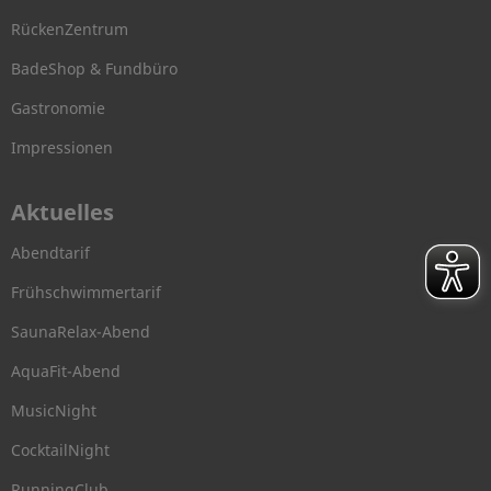
RückenZentrum
BadeShop & Fundbüro
Gastronomie
Impressionen
Aktuelles
Abendtarif
Frühschwimmertarif
SaunaRelax-Abend
AquaFit-Abend
MusicNight
CocktailNight
RunningClub